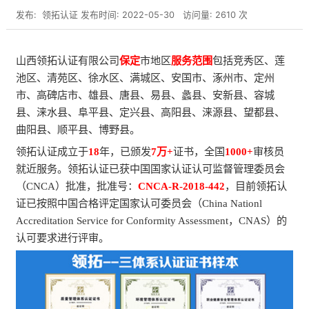
发布:
领拓认证
发布时间: 2022-05-30
访问量: 2610 次
山西领拓认证有限公司
保定
市地区
服务范围
包括
竞秀区、莲
池区、清苑区、徐水区、满城区、安国市、涿州市、定州
市、高碑店市、雄县、唐县、易县、蠡县、安新县、容城
县、涞水县、阜平县、定兴县、高阳县、涞源县、望都县、
曲阳县、顺平县、博野县
。
领拓认证成立于
18
年，已颁发
7万+
证书，全国
1000+
审核员
就近服务。领拓认证已获中国国家认证认可监督管理委员会
（CNCA）批准，批准号：
CNCA-R-2018-442
，目前领拓认
证已按照中国合格评定国家认可委员会（China Nationl
Accreditation Service for Conformity Assessment，CNAS）的
认可要求进行评审。