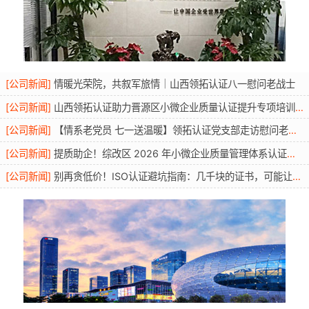
[
公司新闻
]
情暖光荣院，共叙军旅情｜山西领拓认证八一慰问老战士
[
公司新闻
]
山西领拓认证助力晋源区小微企业质量认证提升专项培训圆满开展
[
公司新闻
]
【情系老党员 七一送温暖】领拓认证党支部走访慰问老党员活动
[
公司新闻
]
提质助企！综改区 2026 年小微企业质量管理体系认证提升行动圆满举办
[
公司新闻
]
别再贪低价！ISO认证避坑指南：几千块的证书，可能让你投标直接废标