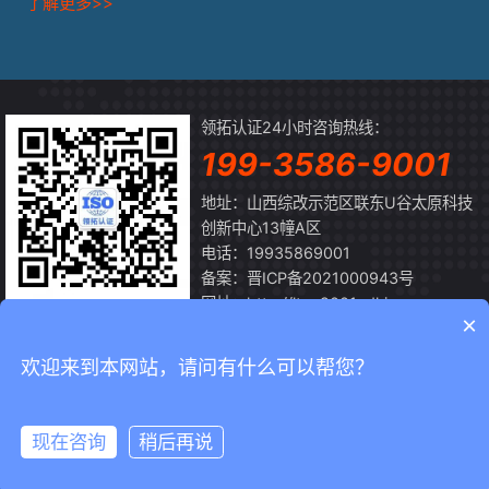
了解更多>>
领拓认证24小时咨询热线：
199-3586-9001
地址：山西综改示范区联东U谷太原科技
创新中心13幢A区
电话：19935869001
备案：
晋ICP备2021000943号
网址：http://ltrz.9001sdkj.com
×
扫一扫
关注微信公众号
欢迎来到本网站，请问有什么可以帮您？
Copyright © 2026 山西领拓认证有限公司
2026-08-09 ISO体系认
现在咨询
稍后再说
首页
领拓
微信
电话
证办理机构
网站地图
晋ICP备2021000943号