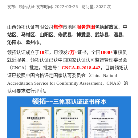
发布:
领拓认证
发布时间: 2022-03-25
访问量: 3037 次
山西领拓认证有限公司
焦作
市地区
服务范围
包括
解放区
、
中
站区
、
马村区
、
山阳区
、
修武县
、
博爱县
、
武陟县
、
温县
、
沁阳市
、
孟州市
。
领拓认证成立于
18
年，已颁发
7万+
证书，全国
1000+
审核员
就近服务。领拓认证已获中国国家认证认可监督管理委员会
（CNCA）批准，批准号：
CNCA-R-2018-442
，目前领拓认
证已按照中国合格评定国家认可委员会（China Nationl
Accreditation Service for Conformity Assessment，CNAS）的
认可要求进行评审。