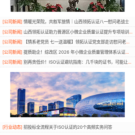
[
公司新闻
]
情暖光荣院，共叙军旅情｜山西领拓认证八一慰问老战士
[
公司新闻
]
山西领拓认证助力晋源区小微企业质量认证提升专项培训圆满开展
[
公司新闻
]
【情系老党员 七一送温暖】领拓认证党支部走访慰问老党员活动
[
公司新闻
]
提质助企！综改区 2026 年小微企业质量管理体系认证提升行动圆满举办
[
公司新闻
]
别再贪低价！ISO认证避坑指南：几千块的证书，可能让你投标直接废标
[
行业动态
]
招投标全流程关于ISO认证的20个高频实务问答