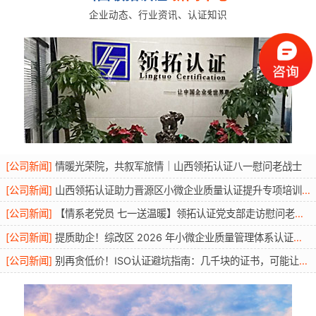
企业动态、行业资讯、认证知识
[
公司新闻
]
情暖光荣院，共叙军旅情｜山西领拓认证八一慰问老战士
[
公司新闻
]
山西领拓认证助力晋源区小微企业质量认证提升专项培训圆满开展
[
公司新闻
]
【情系老党员 七一送温暖】领拓认证党支部走访慰问老党员活动
[
公司新闻
]
提质助企！综改区 2026 年小微企业质量管理体系认证提升行动圆满举办
[
公司新闻
]
别再贪低价！ISO认证避坑指南：几千块的证书，可能让你投标直接废标