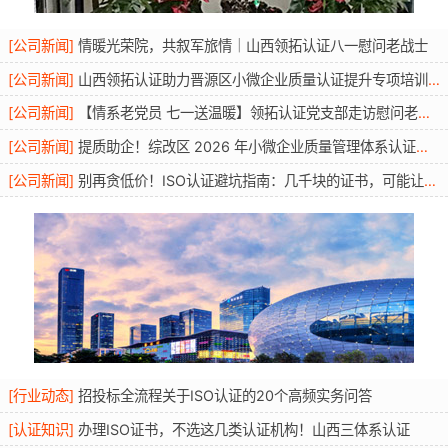
[
公司新闻
]
情暖光荣院，共叙军旅情｜山西领拓认证八一慰问老战士
[
公司新闻
]
山西领拓认证助力晋源区小微企业质量认证提升专项培训圆满开展
[
公司新闻
]
【情系老党员 七一送温暖】领拓认证党支部走访慰问老党员活动
[
公司新闻
]
提质助企！综改区 2026 年小微企业质量管理体系认证提升行动圆满举办
[
公司新闻
]
别再贪低价！ISO认证避坑指南：几千块的证书，可能让你投标直接废标
[
行业动态
]
招投标全流程关于ISO认证的20个高频实务问答
[
认证知识
]
办理ISO证书，不选这几类认证机构！山西三体系认证