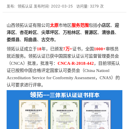
发布:
领拓认证
发布时间: 2022-03-25
访问量: 3279 次
山西领拓认证有限公司
太原
市地区
服务范围
包括
小店区
、
迎
泽区
、
杏花岭区
、
尖草坪区
、
万柏林区
、
晋源区
、
清徐县
、
娄烦县
、
阳曲县
、
古交市
。
领拓认证成立于
18
年，已颁发
7万+
证书，全国
1000+
审核员
就近服务。领拓认证已获中国国家认证认可监督管理委员会
（CNCA）批准，批准号：
CNCA-R-2018-442
，目前领拓认
证已按照中国合格评定国家认可委员会（China Nationl
Accreditation Service for Conformity Assessment，CNAS）的
认可要求进行评审。