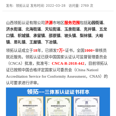
发布:
领拓认证
发布时间: 2022-03-28
访问量: 2769 次
山西领拓认证有限公司
济源
市地区
服务范围
包括
沁园街道
、
济水街道
、
北海街道
、
天坛街道
、
玉泉街道
、
克井镇
、
五龙
口镇
、
轵城镇
、
承留镇
、
邵原镇
、
坡头镇
、
梨林镇
、
大峪
镇
、
思礼镇
、
王屋镇
、
下冶镇
。
领拓认证成立于
18
年，已颁发
7万+
证书，全国
1000+
审核员
就近服务。领拓认证已获中国国家认证认可监督管理委员会
（CNCA）批准，批准号：
CNCA-R-2018-442
，目前领拓认
证已按照中国合格评定国家认可委员会（China Nationl
Accreditation Service for Conformity Assessment，CNAS）的
认可要求进行评审。