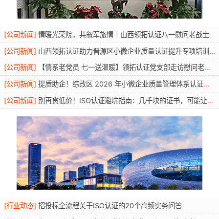
[
公司新闻
]
情暖光荣院，共叙军旅情｜山西领拓认证八一慰问老战士
[
公司新闻
]
山西领拓认证助力晋源区小微企业质量认证提升专项培训圆满开展
[
公司新闻
]
【情系老党员 七一送温暖】领拓认证党支部走访慰问老党员活动
[
公司新闻
]
提质助企！综改区 2026 年小微企业质量管理体系认证提升行动圆满举办
[
公司新闻
]
别再贪低价！ISO认证避坑指南：几千块的证书，可能让你投标直接废标
[
行业动态
]
招投标全流程关于ISO认证的20个高频实务问答