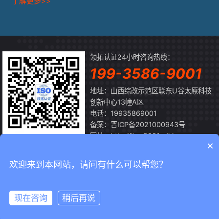
了解更多>>
领拓认证24小时咨询热线：
199-3586-9001
地址：山西综改示范区联东U谷太原科技
创新中心13幢A区
电话：19935869001
备案：
晋ICP备2021000943号
网址：http://ltrz.9001sdkj.com
×
扫一扫
关注微信公众号
欢迎来到本网站，请问有什么可以帮您？
Copyright © 2026 山西领拓认证有限公司
2026-08-09 ISO体系认
现在咨询
稍后再说
首页
领拓
微信
电话
证办理机构
网站地图
晋ICP备2021000943号