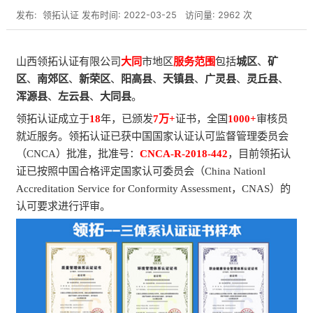
发布:
领拓认证
发布时间: 2022-03-25
访问量: 2962 次
山西领拓认证有限公司
大同
市地区
服务范围
包括
城区
、
矿
区
、
南郊区
、
新荣区
、
阳高县
、
天镇县
、
广灵县
、
灵丘县
、
浑源县
、
左云县
、
大同县
。
领拓认证成立于
18
年，已颁发
7万+
证书，全国
1000+
审核员
就近服务。领拓认证已获中国国家认证认可监督管理委员会
（CNCA）批准，批准号：
CNCA-R-2018-442
，目前领拓认
证已按照中国合格评定国家认可委员会（China Nationl
Accreditation Service for Conformity Assessment，CNAS）的
认可要求进行评审。