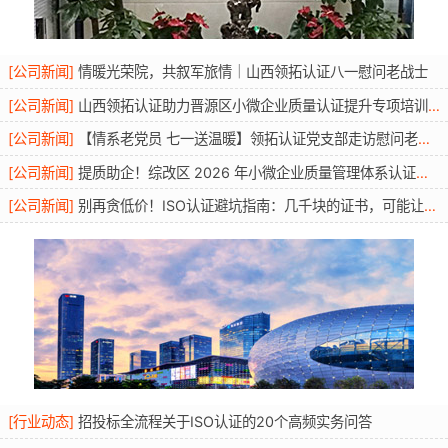
[
公司新闻
]
情暖光荣院，共叙军旅情｜山西领拓认证八一慰问老战士
[
公司新闻
]
山西领拓认证助力晋源区小微企业质量认证提升专项培训圆满开展
[
公司新闻
]
【情系老党员 七一送温暖】领拓认证党支部走访慰问老党员活动
[
公司新闻
]
提质助企！综改区 2026 年小微企业质量管理体系认证提升行动圆满举办
[
公司新闻
]
别再贪低价！ISO认证避坑指南：几千块的证书，可能让你投标直接废标
[
行业动态
]
招投标全流程关于ISO认证的20个高频实务问答