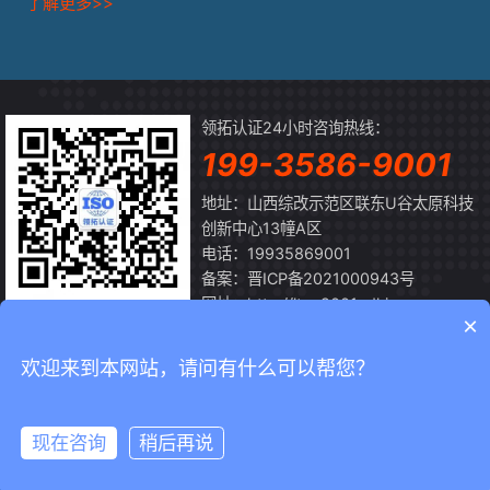
了解更多>>
领拓认证24小时咨询热线：
199-3586-9001
地址：山西综改示范区联东U谷太原科技
创新中心13幢A区
电话：19935869001
备案：
晋ICP备2021000943号
网址：http://ltrz.9001sdkj.com
×
扫一扫
关注微信公众号
欢迎来到本网站，请问有什么可以帮您？
Copyright © 2026 山西领拓认证有限公司
2026-08-07 ISO体系认
现在咨询
稍后再说
首页
领拓
微信
电话
证办理机构
网站地图
晋ICP备2021000943号