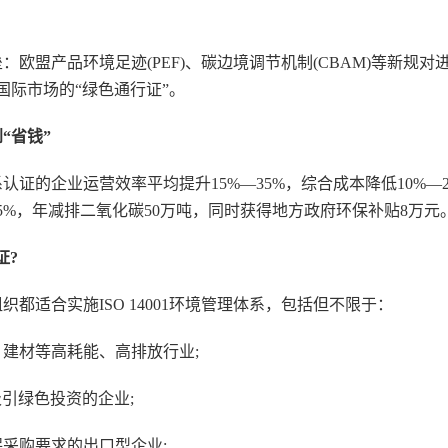
。
欧盟产品环境足迹(PEF)、碳边境调节机制(CBAM)等新规对
入国际市场的“绿色通行证”。
“省钱”
证的企业运营效率平均提升15%—35%，综合成本降低10%—25%
5%，年减排二氧化碳50万吨，同时获得地方政府环保补贴8万元
证?
都适合实施ISO 14001环境管理体系，包括但不限于：
建材等高耗能、高排放行业;
吸引绿色投资的企业;
采购要求的出口型企业;