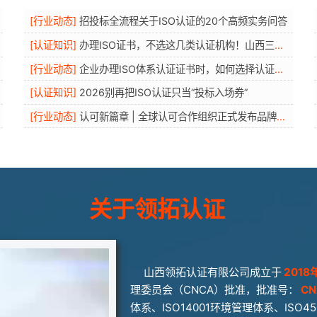
[
行业动态
]
招投标全流程关于ISO认证的20个高频实务问答
[
认证知识
]
办理ISO证书，不选这几类认证机构！山西三体系认证
[
行业动态
]
企业办理ISO体系认证证书时，如何选择认证机构
[
认证知识
]
2026别再把ISO认证只当“投标入场券”
[
行业动态
]
认可新篇章 | 全球认可合作组织正式发布品牌形象
关于领拓认证
山西领拓认证有限公司成立于
2018
理委员会（CNCA）批准，批准号：
CN
体系、ISO14001环境管理体系、IS