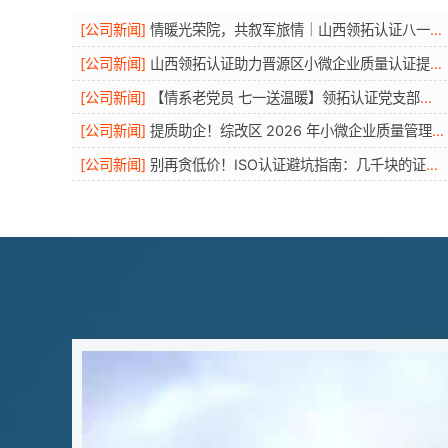
[
公司新闻
]
情暖光荣院，共叙军旅情｜山西领拓认证八一慰问老战士
[
公司新闻
]
山西领拓认证助力晋源区小微企业质量认证提升专项培训圆满开展
[
公司新闻
]
【情系老党员 七一送温暖】领拓认证党支部走访慰问老党员活动
[
公司新闻
]
提质助企！综改区 2026 年小微企业质量管理体系认证提升行动圆满举办
[
公司新闻
]
别再贪低价！ISO认证避坑指南：几千块的证书，可能让你投标直接废标